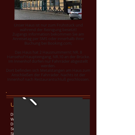
Unser Haus ist nur zum Frühstück und
während der Reinigung besetzt!
Zugangs information bekommen Sie am
Anreisetag per SMS oder innerhalb ihrer
Buchung bei Booking.com;
Das Haus hat 2 Hausnummern!; NR. 8
Hansehof Haupteingang, NR.10 an der Brücke.
Im Innenhof dürfen nur Fahrräder abgestellt
werden.
Dort befinden sich Metalstangen am Haus zum
Anschließen der Fahrräder. Nachts ist der
Innenhof nach Restaurantschluß geschlossen.
Unsere Zimmer
Die Zimmer sind mit eigenem Bad (Dusche &
WC, Fön, Kosmetikspiegel, Handtücher und
Duschgel-Spender)
Smart TV, Doppelbett mit Komfortmatratzen,
Sitzgelegenheit, Wasserkocher, WLAN,