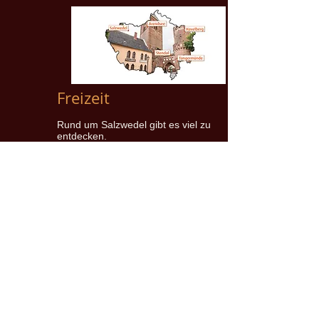
Freizeit
Rund um Salzwedel gibt es viel zu
entdecken.
Tagestouren durch die schöne Altmark
sind von hier aus immer ein Erlebnis.
Auch die Ostsee ist nur 146 km entfernt.
Hamburg = 140 km
Lübeck = 150 km
Magdeburg = 110 km
Lüneburg = 81 km
Brandenburg = 135 km
Berlin = 200 km