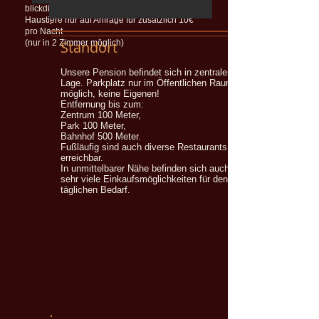
blickdichten Verdunkelungsvorhängen.
Haustiere nur auf Anfrage für zusätzlich 10€
pro Nacht
(nur in 2 Zimmer möglich)
Standort
Unsere Pension befindet sich in zentraler
Lage.
Parkplatz nur im Öffentlichen Raum
möglich, keine Eigenen!
Entfernung bis zum:
Zentrum 100 Meter,
Park 100 Meter,
Bahnhof 500 Meter.
Fußläufig sind auch diverse Restaurants
erreichbar.
In unmittelbarer Nähe befinden sich auch
sehr viele Einkaufsmöglichkeiten für den
täglichen Bedarf.